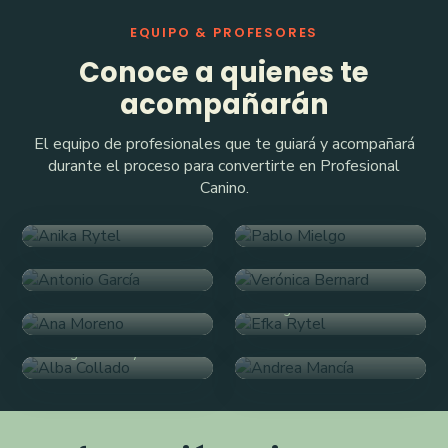
EQUIPO & PROFESORES
Conoce a quienes te
acompañarán
El equipo de profesionales que te guiará y acompañará
durante el proceso para convertirte en Profesional
Canino.
Anika Rytel
Pablo Mielgo
Antonio García
Instructora Canina
Instructor Canino
Verónica Bernard
Formador e Instructor
Canino
Veterinaria Clínica
Ana Moreno
Efka Rytel
Andrea Mancía
Veterinaria Clínica
Manager de Ventas
Alba Collado
Psicóloga General
Manager de Proyecto
Sanitaria