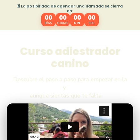
⏳ La posibilidad de agendar una llamada se cierra
en:
00
00
00
00
DÍAS
HORAS
MIN
SEG
C
u
r
s
o
a
d
i
e
s
t
r
a
d
o
r
c
a
n
i
n
o
Descubre el paso a paso para empezar en la
Educación Canina
y
vivir de lo que más te
gusta,
aunque sientas que te falta
confianza