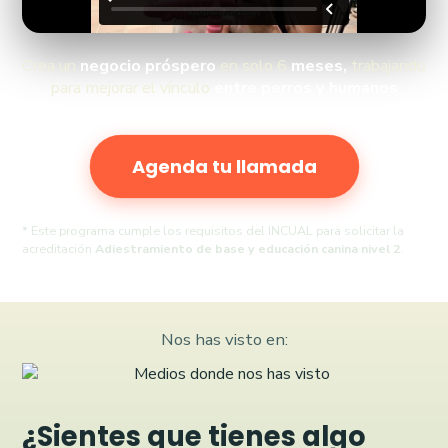
Crea un
negocio próspero
en solo 6
meses,
trabajando
para mejorar el vínculo
entre perros y humanos
Agenda tu llamada
* Este programa cumple los requisitos del INCUAL para solicitar la
acreditación
Adiestramiento de base y educación canina nivel 2
.
Nos has visto en:
¿Sientes que tienes algo