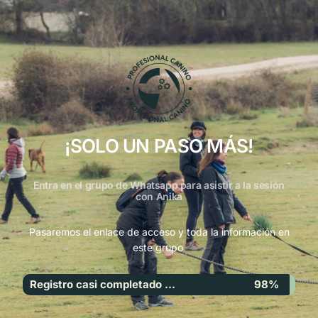
¡SOLO UN PASO MÁS!
Entra en el grupo de Whatsapp para asistir a la sesión
con Anika
Pasaremos el enlace de acceso y toda la información en
este grupo
Registro casi completado ...
98%