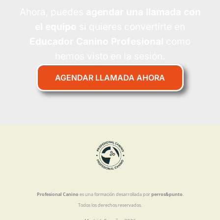
Ahora, puedes
agendar una llamada con
el equipo
si quieres convertirte en
Educador Canino Profesional
como
hemos visto en la sesión.
AGENDAR LLAMADA AHORA
Profesional Canino
es una formación desarrollada por
perros&punto
.
Todos los derechos reservados.