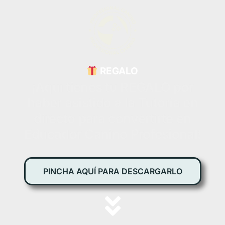
REGALO
¡Aquí tienes tu REGALO por
haber asistido a la Tutoría en
directo para convertirte en
Educador Canino Profesional!
PINCHA AQUÍ PARA DESCARGARLO