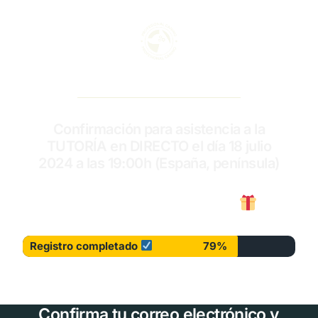
Confirmación para asistencia a la
TUTORÍA en DIRECTO el día 18 julio
2024 a las 19:00h (España, península)
CONSIGUE TU REGALO
Registro completado
79%
Confirma tu correo electrónico y